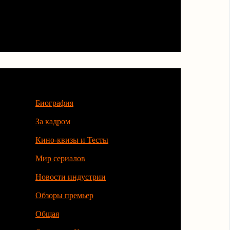
Категории
Биография
За кадром
Кино-квизы и Тесты
Мир сериалов
Новости индустрии
Обзоры премьер
Общая