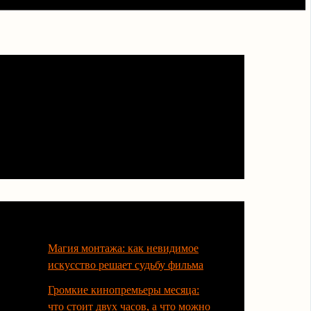
Последние статьи
Магия монтажа: как невидимое
искусство решает судьбу фильма
Громкие кинопремьеры месяца:
что стоит двух часов, а что можно