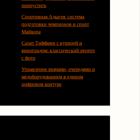
пропустить
Спортивная Адыгея: система
подготовки чемпионов и спорт
Майкопа
Салат Тиффани с курицей и
виноградом: классический рецепт
с фото
Управление врачами, очередями и
медоборудованием в едином
цифровом контуре