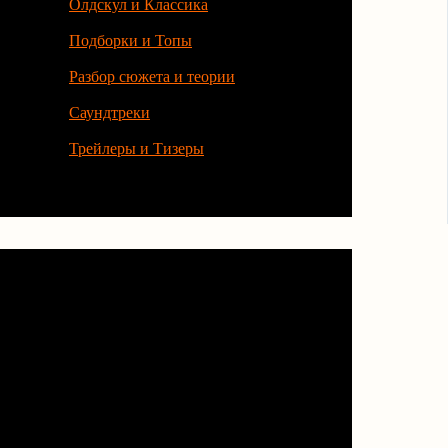
Олдскул и Классика
Подборки и Топы
Разбор сюжета и теории
Саундтреки
Трейлеры и Тизеры