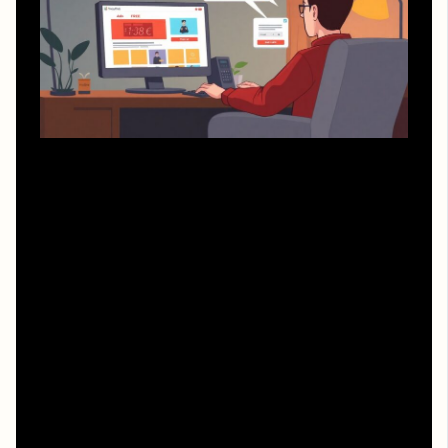
Многие слышали фразу «побег из шоушенка онлайн
кинотеатр без регистрации», но по факту полностью
анонимных и при этом легальных площадок почти нет.
Обычно «бесплатно» означает либо просмотр с
рекламой, либо промо-доступ на ограниченное время,
либо вход по базовой регистрации через почту.
Разговорный совет простой: не ленитесь читать
условия на странице фильма, а не только яркий баннер.
Если сервис пишет, что он соблюдает авторские права
и сотрудничает с правообладателями, шансы нарваться
на мошенников сильно снижаются.