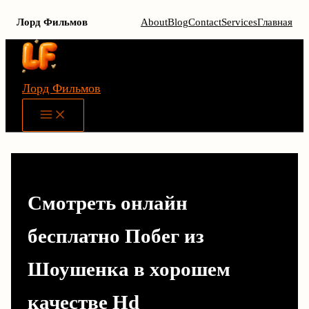
Лорд Фильмов
About
Blog
Contact
Services
Главная
Перейти
к
содержимому
Лорд Фильмов
Main
Menu
Смотреть онлайн
бесплатно Побег из
Шоушенка в хорошем
качестве Hd