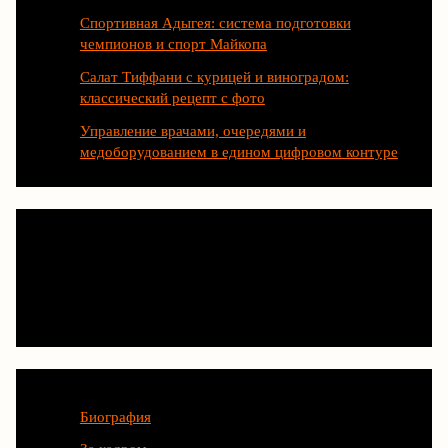
Спортивная Адыгея: система подготовки
чемпионов и спорт Майкопа
Салат Тиффани с курицей и виноградом:
классический рецепт с фото
Управление врачами, очередями и
медоборудованием в едином цифровом контуре
Категории
Биография