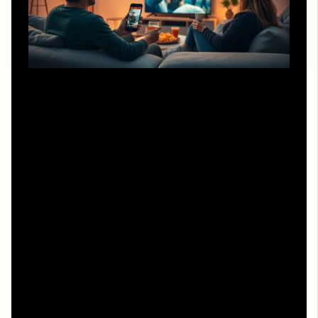
Нередкая ситуация: вы посмотрели картину на
легальном сервисе, в восторге и хотите «подсадить»
друзей. Ошибка новичка — сразу слать сомнительные
ссылки «вот тут точно работает, только закрой пять
баннеров». Гораздо надёжнее поделиться названием
платформы или пригласить друга к себе, объяснив, как
вы нашли кино. Так вы не просто помогаете ему
«фильм побег из шоушенка смотреть онлайн hd 1080
бесплатно» по акции или пробному периоду, а
показываете здоровую модель: уважать труд
создателей и одновременно экономить, используя
легальные возможности сервиса.