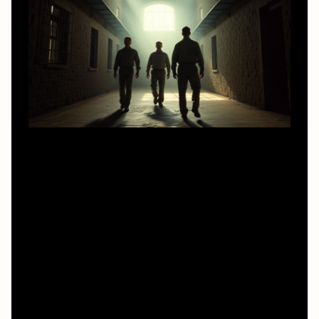
Основой сценария стала повесть Стивена Кинга «Рита
Хейворт и спасение из Шоушенка». Интересно, что у
писателя это была не хоррор-история, а спокойная
тюремная драма о надежде. Режиссёр Фрэнк Дарабонт
аккуратно расширил сюжет, добавил деталей быта и
характеров — поэтому сегодня так заманчиво выглядит
фраза «фильм побег из шоушенка смотреть онлайн hd
1080 бесплатно»: зритель знает, что за кнопкой «пуск»
скрываются не только стены тюрьмы, но и целый мир