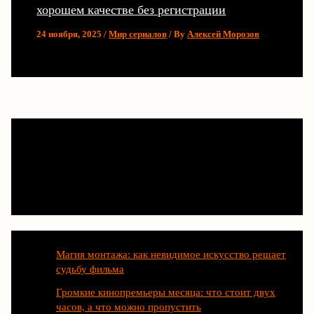
хорошем качестве без регистрации
24 ноября, 2025
/
Мир сериалов
/ By
Алексей Морозов
Последние статьи
Магия монтажа: как невидимое искусство решает
судьбу фильма
Громкие кинопремьеры месяца: что стоит двух
часов, а что можно пропустить