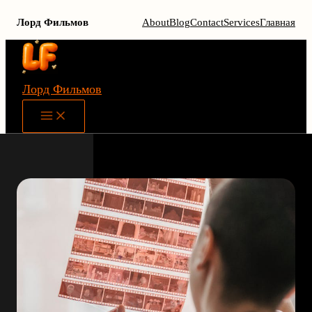
Лорд Фильмов
About
Blog
Contact
Services
Главная
Перейти
к
содержимому
Лорд Фильмов
Main
Menu