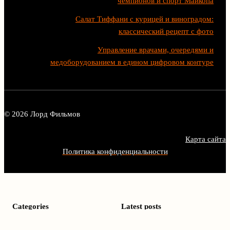
чемпионов и спорт Майкопа
Салат Тиффани с курицей и виноградом:
классический рецепт с фото
Управление врачами, очередями и
медоборудованием в едином цифровом контуре
© 2026 Лорд Фильмов
Карта сайта
Политика конфиденциальности
Categories
Latest posts
Биография
Магия монтажа: как