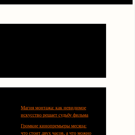
Последние статьи
Магия монтажа: как невидимое
искусство решает судьбу фильма
Громкие кинопремьеры месяца:
что стоит двух часов, а что можно