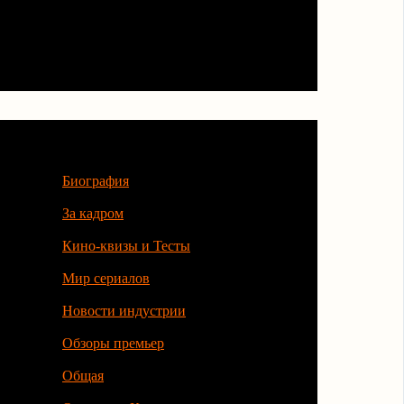
Категории
Биография
За кадром
Кино-квизы и Тесты
Мир сериалов
Новости индустрии
Обзоры премьер
Общая