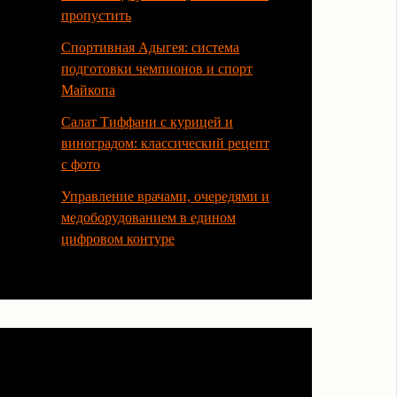
пропустить
Спортивная Адыгея: система
подготовки чемпионов и спорт
Майкопа
Салат Тиффани с курицей и
виноградом: классический рецепт
с фото
Управление врачами, очередями и
медоборудованием в едином
цифровом контуре