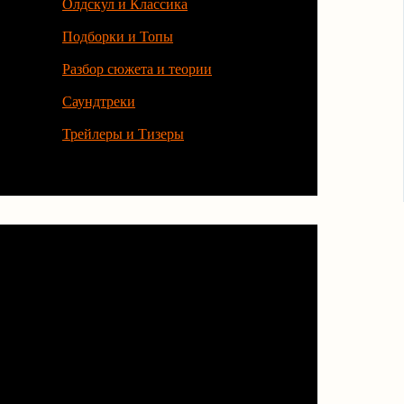
Олдскул и Классика
Подборки и Топы
Разбор сюжета и теории
Саундтреки
Трейлеры и Тизеры