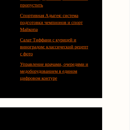
пропустить
Спортивная Адыгея: система
подготовки чемпионов и спорт
Майкопа
Салат Тиффани с курицей и
виноградом: классический рецепт
с фото
Управление врачами, очередями и
медоборудованием в едином
цифровом контуре