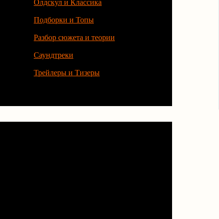
Олдскул и Классика
Подборки и Топы
Разбор сюжета и теории
Саундтреки
Трейлеры и Тизеры