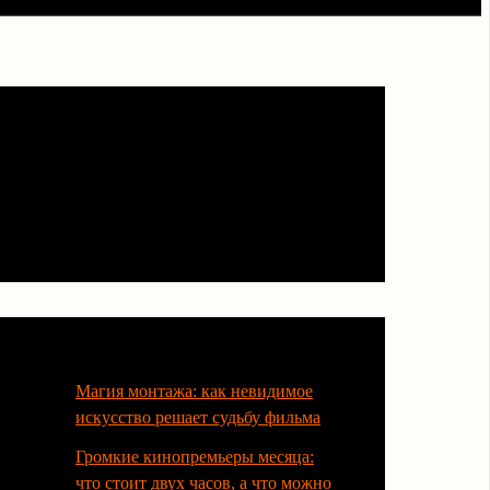
Последние статьи
Магия монтажа: как невидимое
искусство решает судьбу фильма
Громкие кинопремьеры месяца:
что стоит двух часов, а что можно