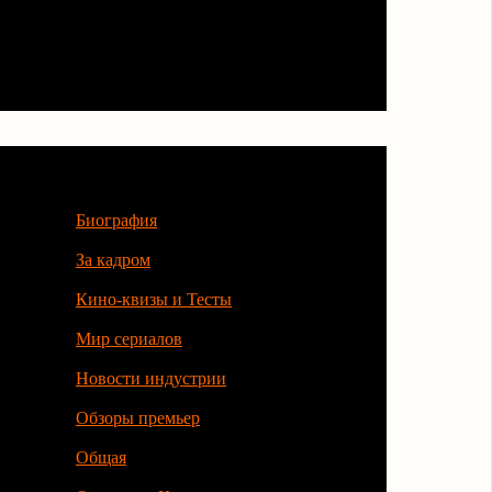
Категории
Биография
За кадром
Кино-квизы и Тесты
Мир сериалов
Новости индустрии
Обзоры премьер
Общая