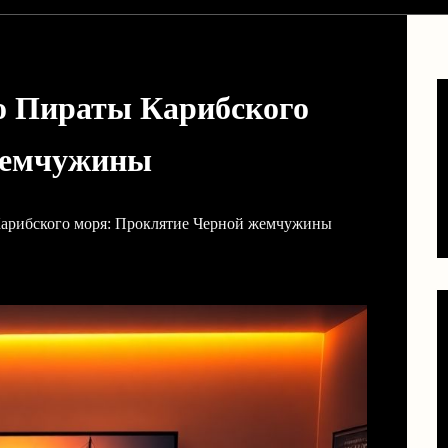
о Пираты Карибского
жемчужины
Карибского моря: Проклятие Черной жемчужины