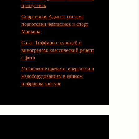
пропустить
Спортивная Адыгея: система
подготовки чемпионов и спорт
Майкопа
Салат Тиффани с курицей и
виноградом: классический рецепт
с фото
Управление врачами, очередями и
медоборудованием в едином
цифровом контуре