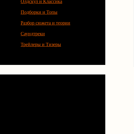
Олдскул и Классика
Подборки и Топы
Разбор сюжета и теории
Саундтреки
Трейлеры и Тизеры