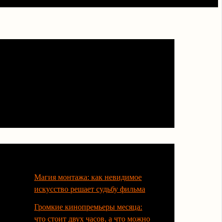
Последние статьи
Магия монтажа: как невидимое
искусство решает судьбу фильма
Громкие кинопремьеры месяца:
что стоит двух часов, а что можно