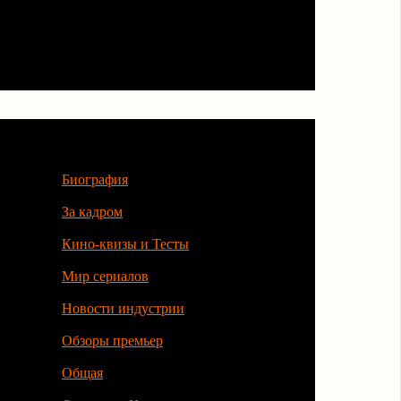
Категории
Биография
За кадром
Кино-квизы и Тесты
Мир сериалов
Новости индустрии
Обзоры премьер
Общая