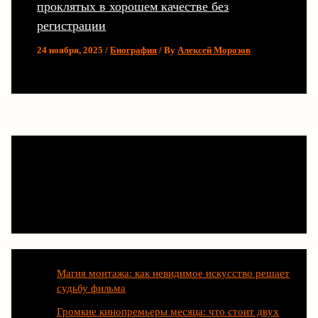
проклятых в хорошем качестве без
регистрации
24 ноября, 2025
/
Биография
/ By
Алексей Морозов
Последние статьи
Магия монтажа: как невидимое искусство решает
судьбу фильма
Громкие кинопремьеры месяца: что стоит двух