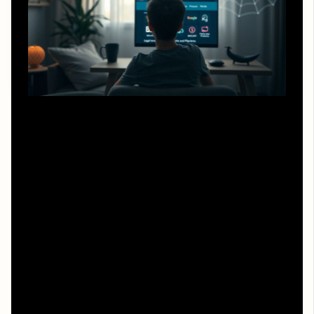
Если подытожить, желание человек паук паутина
вселенных смотреть онлайн бесплатно в хорошем
качестве вполне реально совместить с безопасностью,
если перестать гнаться за «моментальной халявой» и
начать использовать легальные обходные пути: уже
оплаченные подписки, акции, семейные тарифы. Тогда
вопрос «человек паук паутина вселенных полный
фильм смотреть онлайн бесплатно» превращается из
рискованной авантюры в продуманную стратегию
медиапотребления. А бонусом вы получаете не только
стабильный HD‑просмотр без нервов, но и привычку