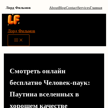
Лорд Фильмов
About
Blog
Contact
Services
Главная
Перейти
к
содержимому
Лорд Фильмов
Main
Menu
Смотреть онлайн
бесплатно Человек-паук:
Паутина вселенных в
хорошем качестве