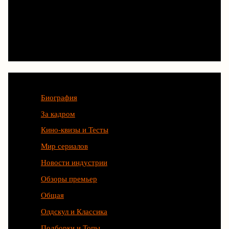
Категории
Биография
За кадром
Кино-квизы и Тесты
Мир сериалов
Новости индустрии
Обзоры премьер
Общая
Олдскул и Классика
Подборки и Топы