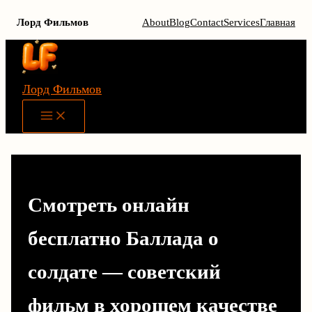
Лорд Фильмов
About
Blog
Contact
Services
Главная
Перейти
к
содержимому
Лорд Фильмов
Main
Menu
Смотреть онлайн
бесплатно Баллада о
солдате — советский
фильм в хорошем качестве