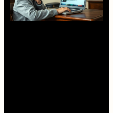
Когда решаете, где смотреть бесплатно онлайн
советский фильм баллада о солдате, не полагайтесь
только на надпись «free». Сначала убедитесь, что
площадка публичная, с понятной офертой и
реквизитами правообладателя. Обычно легальные
сервисы явно указывают студию, год производства,
правообладателя и дают выбор качества. Это важный
момент для школ и вузов: при проверке проще
обосновать использование контента, если можно
показать страницу сервиса с лицензионной
информацией, а не сомнительный анонимный сайт без
контактов.