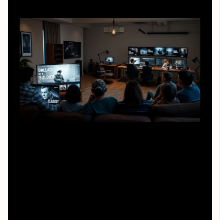
Когда пользователи массово выбирают смотреть
бесплатно онлайн советский фильм баллада о солдате
на легальных площадках, они посылают индустрии
понятный сигнал: каталог классики — не балласт, а
рабочий инструмент. Платформам становится выгодно
оцифровывать архивы, улучшать качество, делать
субтитры и дополнительные материалы. В результате