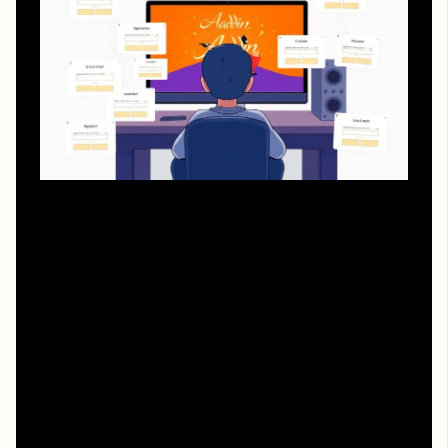
Многие думают, что «Аладдин дисней смотреть
онлайн бесплатно без регистрации» означает, что
достаточно любой страницы без формы логина. На
практике всё сложнее: масса площадок маскирует
регистрацию под «проверку возраста»,
«подтверждение, что вы не робот» или «разблокировку
доступа». Неочевидный, но рабочий приём – смотреть
на поведение плеера. Если при нажатии «play» вас
сразу перекидывает на другую вкладку, требует СМС