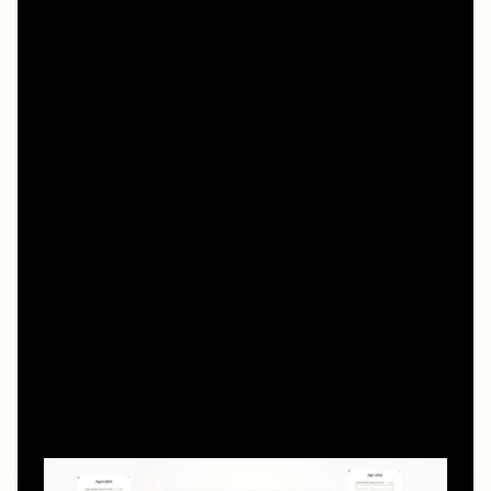
доступно HD или 1080p, а уже потом устраиваться
поудобнее.
Неочевидные решения: как фильтровать
сайты и качество