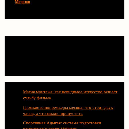
Морозов
Последние статьи
Магия монтажа: как невидимое искусство решает
судьбу фильма
Громкие кинопремьеры месяца: что стоит двух
часов, а что можно пропустить
Спортивная Адыгея: система подготовки