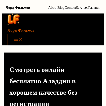
Лорд Фильмов
About
Blog
Contact
Services
Главная
Перейти
к
содержимому
Лорд Фильмов
Main
Menu
Смотреть онлайн
бесплатно Аладдин в
хорошем качестве без
регистрации