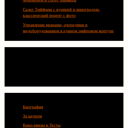
чемпионов и спорт Майкопа
Салат Тиффани с курицей и виноградом:
классический рецепт с фото
Управление врачами, очередями и
медоборудованием в едином цифровом контуре
Категории
Биография
За кадром
Кино-квизы и Тесты