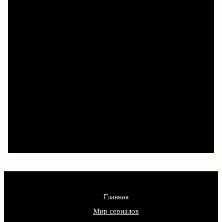
Чтобы и дальше наслаждаться
новыми историями, смотрите
их легально на Кинопоиске,
Иви, Okko и других
лицензионных сервисах.
Главная
Мир сериалов