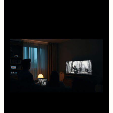
5 минут чтения
Почему именно «А зори здесь
тихие» до сих пор цепляет
Кажется, вокруг сплошные быстрые сериалы, а тут
советская классика про войну — зачем вообще «А зори