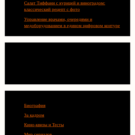
Салат Тиффани с курицей и виноградом:
классический рецепт с фото
Управление врачами, очередями и
медоборудованием в едином цифровом контуре
Категории
Биография
За кадром
Кино-квизы и Тесты
Мир сериалов