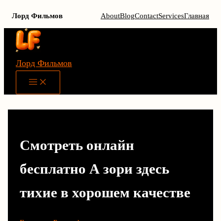
Лорд Фильмов
About
Blog
Contact
Services
Главная
Перейти
к
содержимому
Лорд Фильмов
Main
Menu
Смотреть онлайн
бесплатно А зори здесь
тихие в хорошем качестве