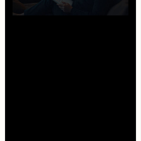
Чтобы а зори здесь тихие смотреть онлайн hd 1080
бесплатно превратилось в полезный опыт, нужен
простой алгоритм. Смотрите сцену — ставите паузу —
фиксируете, какой именно выбор был сделан и почему
он сложный. Затем честно отвечаете: «А я бы так
смог? Если нет — что мне мешает: страх,
неуверенность, отсутствие навыков?» Такой подход
превращает просмотр в мягкую, но честную
тренировку. Важно не осуждать себя, а спокойно
разбирать собственные реакции, как тренер разбирает
игру после матча.
Рекомендации по развитию: чему
учит старый фильм в новой