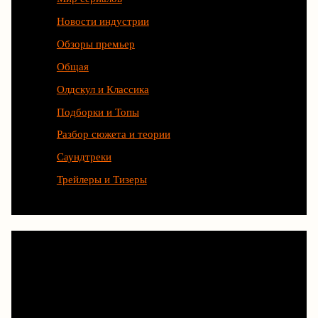
Новости индустрии
Обзоры премьер
Общая
Олдскул и Классика
Подборки и Топы
Разбор сюжета и теории
Саундтреки
Трейлеры и Тизеры
Любимые сериалы рождаются
благодаря труду сотен людей.