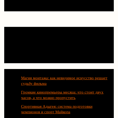
Последние статьи
Магия монтажа: как невидимое искусство решает
судьбу фильма
Громкие кинопремьеры месяца: что стоит двух
часов, а что можно пропустить
Спортивная Адыгея: система подготовки
чемпионов и спорт Майкопа