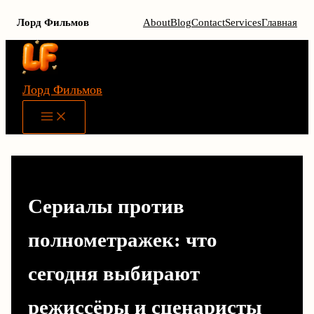
Лорд Фильмов
About
Blog
Contact
Services
Главная
Перейти
к
содержимому
Лорд Фильмов
Main
Menu
Сериалы против
полнометражек: что
сегодня выбирают
режиссёры и сценаристы