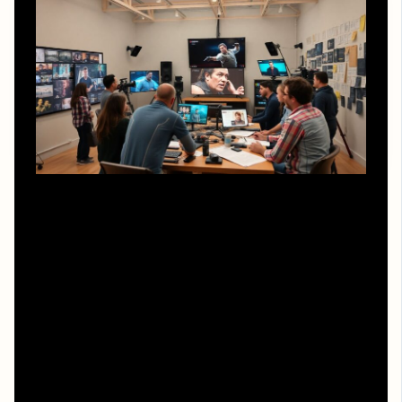
Если команда уже сложилась, часто логично предлагать
рынку производство сериалов и полнометражных
фильмов под ключ: от разработки концепции до
постпродакшена и промо. Такой подход позволяет
лучше контролировать целостность нарратива и
визуального стиля, а также эффективнее распределять
ресурсы между этапами. Режиссёру и сценаристу
выгодно выстраивать связку с продюсером,
line‑producer и шоураннером таким образом, чтобы