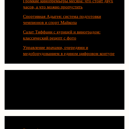
Громкие кинопремьеры месяца: что стоит двух
часов, а что можно пропустить
Спортивная Адыгея: система подготовки
чемпионов и спорт Майкопа
Салат Тиффани с курицей и виноградом:
классический рецепт с фото
Управление врачами, очередями и
медоборудованием в едином цифровом контуре
Категории