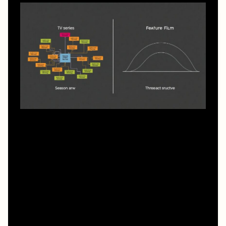
С точки зрения нарративного дизайна сериал — это
модульная структура. Сценарист закладывает арку
сезона, подциклы серий, клаймаксы в финалах эпизодов
и клиффхэнгеры, которые должны затянуть зрителя
дальше. Полнометражный фильм — компактная
драматургическая система, где трёхактная структура
работает без права на провисания; любое лишнее
событие разрушает ритм. Поэтому услуги сценариста