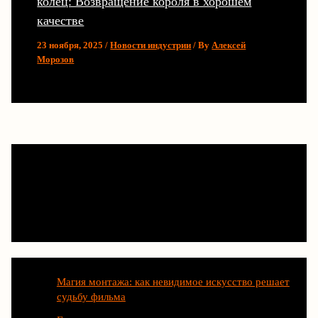
колец: Возвращение короля в хорошем
качестве
23 ноября, 2025
/
Новости индустрии
/ By
Алексей
Морозов
Последние статьи
Магия монтажа: как невидимое искусство решает
судьбу фильма