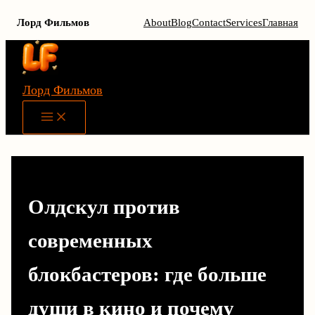
Лорд Фильмов
About
Blog
Contact
Services
Главная
Перейти
к
содержимому
Лорд Фильмов
Main
Menu
Олдскул против
современных
блокбастеров: где больше
души в кино и почему