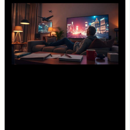
Чтобы почувствовать живую эмоцию в громких
релизах и не залипнуть только на графике, полезно
заранее понимать, зачем вы включаете кино. Если вы
идёте за аттракционом, честно признайтесь себе в этом
и расслабьтесь. Но хотя бы пару раз в месяц выбирайте
лучшие современные блокбастеры 2025 смотреть
онлайн с другим настроем: вникайте в мотивацию
антагониста, считывайте социальные темы, обращайте