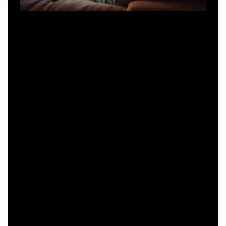
Чтобы смотреть олдскульные фильмы онлайн в
хорошем качестве и при этом не заскучать на первых
же титрах, полезно сменить режим восприятия. Не
пытайтесь проглотить классику после рабочей
перегрузки: старые картины требуют энергии, как
серьёзная книга. Задайте себе микро‑задание:
отследить путь одного героя, обрати внимание только
на мизансцены или костюмы, попробуйте записать
одну сильную мысль из фильма. Такой
«исследовательский» подход переводит просмотр из
пассивного фона в осознанный эксперимент и
неожиданно возвращает ощущение живого общения с
автором, даже если картина снята полвека назад.