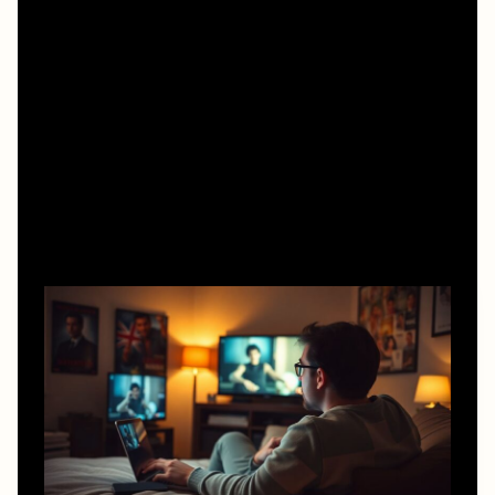
а не просто увидеть. Современный блокбастер часто
жертвует паузами ради динамики, но и в нём полно
авторских деталей, если не листать ленту соцсетей
каждые пять минут. Душа появляется там, где есть
внимание — и со стороны режиссёра, и со стороны
зрителя, готового не просто «посмотреть и забыть».
Как смотреть олдскул, чтобы он не казался
пыльным