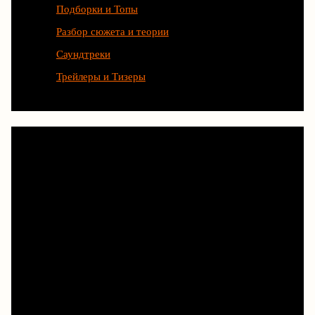
Подборки и Топы
Разбор сюжета и теории
Саундтреки
Трейлеры и Тизеры
Любимые сериалы рождаются
благодаря труду сотен людей.
Чтобы и дальше наслаждаться
новыми историями, смотрите
их легально на Кинопоиске,