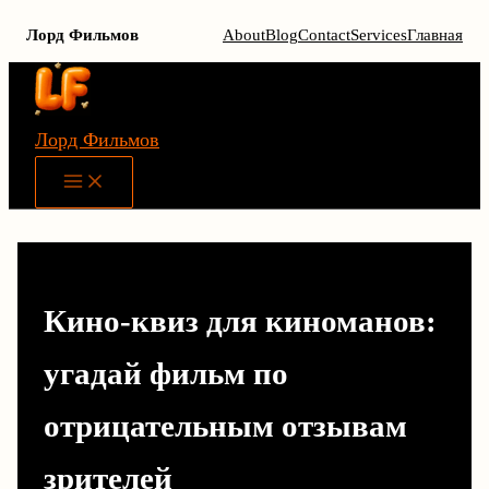
Лорд Фильмов
About
Blog
Contact
Services
Главная
Перейти
к
содержимому
Лорд Фильмов
Main
Menu
Кино-квиз для киноманов:
угадай фильм по
отрицательным отзывам
зрителей