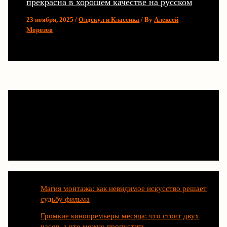
прекрасна в хорошем качестве на русском
23 ноября, 2025
/
Олдскул и Классика
/ By
Алексей
Морозов
Последние статьи
Магия монтажа: как невидимое искусство решает
судьбу фильма
Громкие кинопремьеры месяца: что стоит двух
часов, а что можно пропустить