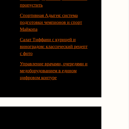
пропустить
Спортивная Адыгея: система
подготовки чемпионов и спорт
Майкопа
Салат Тиффани с курицей и
виноградом: классический рецепт
с фото
Управление врачами, очередями и
медоборудованием в едином
цифровом контуре