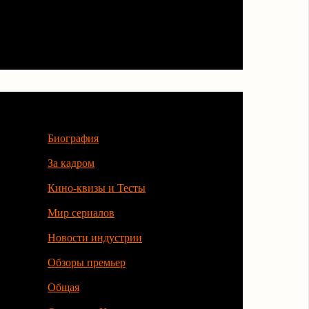
Категории
Биография
За кадром
Кино-квизы и Тесты
Мир сериалов
Новости индустрии
Обзоры премьер
Общая