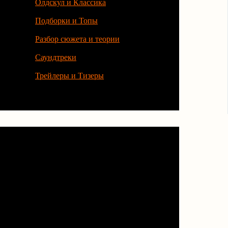
Олдскул и Классика
Подборки и Топы
Разбор сюжета и теории
Саундтреки
Трейлеры и Тизеры