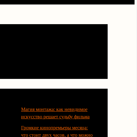
Последние статьи
Магия монтажа: как невидимое
искусство решает судьбу фильма
Громкие кинопремьеры месяца:
что стоит двух часов, а что можно