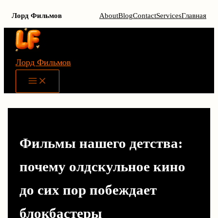
Лорд Фильмов
About
Blog
Contact
Services
Главная
Перейти
к
содержимому
Лорд Фильмов
Main
Menu
Фильмы нашего детства:
почему олдскульное кино
до сих пор побеждает
блокбастеры